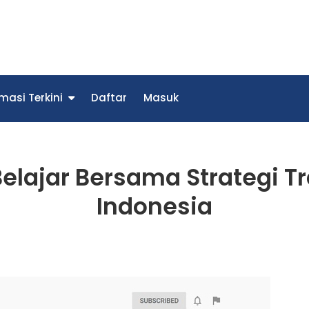
trade
ebih Praktis Dengan Aplikasi Olymptrade Indonesia
masi Terkini
Daftar
Masuk
elajar Bersama Strategi T
Indonesia