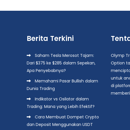
Berita Terkini
Tent
Saham Tesla Merosot Tajam:
Olymp Tra
Dari $375 ke $285 dalam Sepekan,
Option ta
Apa Penyebabnya?
mencipta
untuk an
Memahami Pasar Bullish dalam
di platfo
Dunia Trading
memberik
Indikator vs Osilator dalam
Trading: Mana yang Lebih Efektif?
Cara Membuat Dompet Crypto
dan Deposit Menggunakan USDT