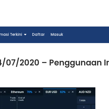
trade
ebih Praktis Dengan Aplikasi Olymptrade Indonesia
masi Terkini
Daftar
Masuk
14/07/2020 – Penggunaan 