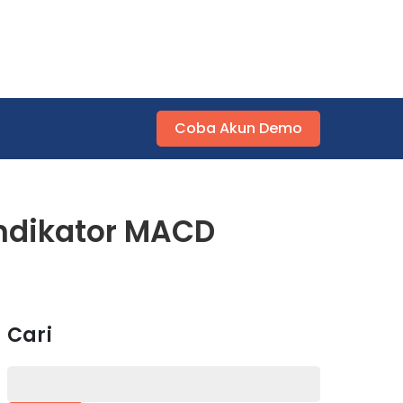
Coba Akun Demo
Indikator MACD
Cari
Search
for: