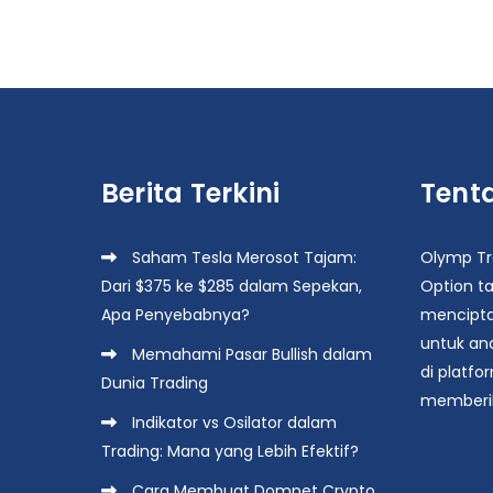
navigation
Berita Terkini
Tent
Saham Tesla Merosot Tajam:
Olymp Tra
Dari $375 ke $285 dalam Sepekan,
Option ta
Apa Penyebabnya?
mencipta
untuk an
Memahami Pasar Bullish dalam
di platfo
Dunia Trading
memberik
Indikator vs Osilator dalam
Trading: Mana yang Lebih Efektif?
Cara Membuat Dompet Crypto