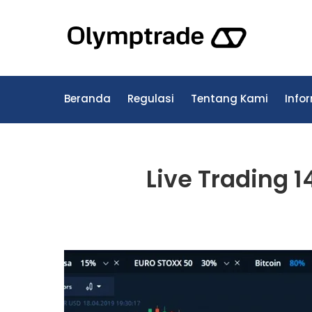
Skip
to
Olymp
content
Trading L
Beranda
Regulasi
Tentang Kami
Infor
Live Trading 