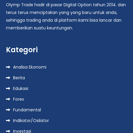
Olymp Trade hadir di pasar Digital Option tahun 2014. dan
terus terus menciptakan yang yang baru untuk anda,
sehingga trading anda di platform kami bisa lancar dan
memberikan suatu keuntungan.
Kategori
Analisa Ekonomi
Berita
Edukasi
Forex
Fundamental
Indikator/Osilator
Investasi