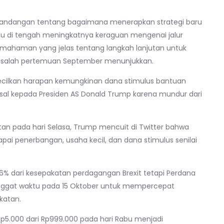
 pandangan tentang bagaimana menerapkan strategi baru
u di tengah meningkatnya keraguan mengenai jalur
mahaman yang jelas tentang langkah lanjutan untuk
 risalah pertemuan September menunjukkan.
gecilkan harapan kemungkinan dana stimulus bantuan
esal kepada Presiden AS Donald Trump karena mundur dari
n pada hari Selasa, Trump mencuit di Twitter bahwa
i penerbangan, usaha kecil, dan dana stimulus senilai
6% dari kesepakatan perdagangan Brexit tetapi Perdana
nggat waktu pada 15 Oktober untuk mempercepat
katan.
 Rp5.000 dari Rp999.000 pada hari Rabu menjadi