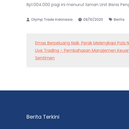
Rp1.004.000 pagi ini menurut laman Unit Bisnis P
08/10/2020
Berita
Post
Emas Berpeluang Naik, Perak Melengkapi Pola N
Live Trading – Pembahasan Manajemen Keuan
navigation
Sentimen
Berita Terkini