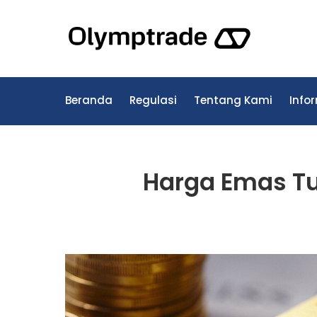
Skip
to
Olymp
content
Trading L
Beranda
Regulasi
Tentang Kami
Infor
Harga Emas Tu