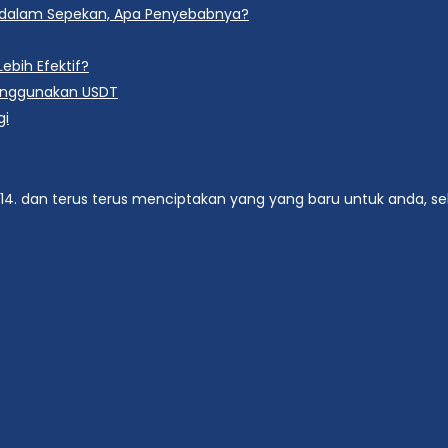
5 dalam Sepekan, Apa Penyebabnya?
ebih Efektif?
enggunakan USDT
gi
014. dan terus terus menciptakan yang yang baru untuk anda, se