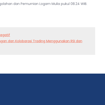
engolahan dan Pemurnian Logam Mulia pukul 08.24 WIB.
egatif
gan dan Kolobarasi Trading Menggunakan RSI dan