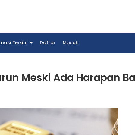
trade
ebih Praktis Dengan Aplikasi Olymptrade Indonesia
masi Terkini
Daftar
Masuk
run Meski Ada Harapan Ba