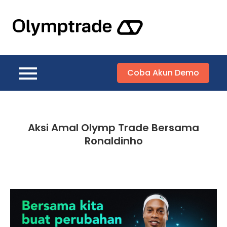
Skip
to
Olymptrade
content
Trading Lebih
Praktis Dengan
Aplikasi
Coba Akun Demo
Olymptrade
Indonesia
Aksi Amal Olymp Trade Bersama
Ronaldinho