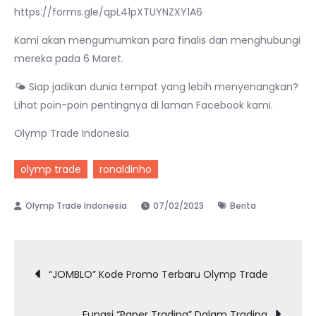
https://forms.gle/qpL41pXTUYNZXY1A6
Kami akan mengumumkan para finalis dan menghubungi
mereka pada 6 Maret.
🌤 Siap jadikan dunia tempat yang lebih menyenangkan?
Lihat poin-poin pentingnya di laman Facebook kami.
Olymp Trade Indonesia
olymp trade
ronaldinho
07/02/2023
Berita
Post
“JOMBLO” Kode Promo Terbaru Olymp Trade
navigation
Fungsi “Paper Trading” Dalam Trading