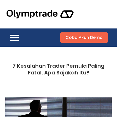
Skip
to
Olymptrade
content
Trading Lebih
Praktis Dengan
Aplikasi
Coba Akun Demo
Olymptrade
Indonesia
7 Kesalahan Trader Pemula Paling
Fatal, Apa Sajakah Itu?